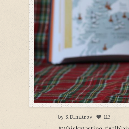
by
S.Dimitrov
113
#Whiskytasting #Balblai