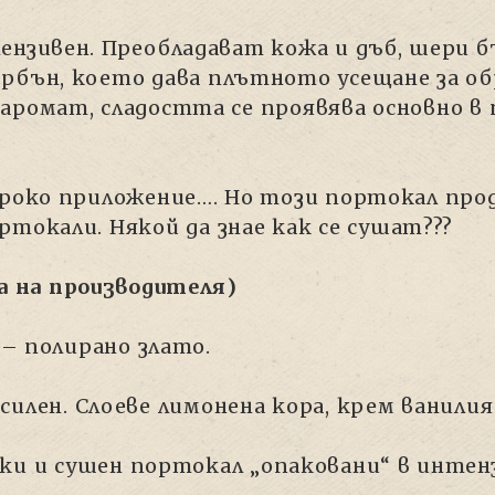
тензивен. Преобладават кожа и дъб, шери
рбън, което дава плътното усещане за об
аромат, сладостта се проявява основно в 
ироко приложение…. Но този портокал про
ртокали. Някой да знае как се сушат???
та на производителя)
– полирано злато.
силен. Слоеве лимонена кора, крем ванилия
ки и сушен портокал „опаковани“ в интенз