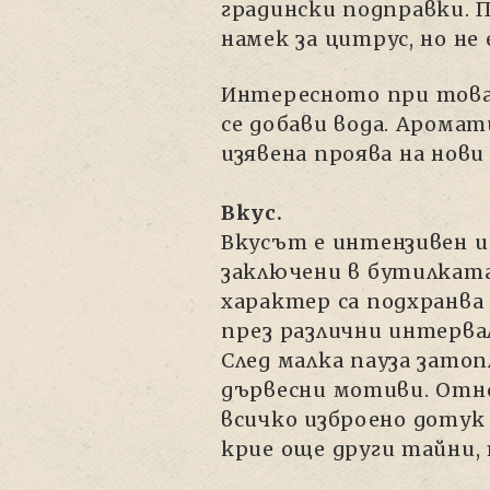
градински подправки. 
намек за цитрус, но не
Интересното при това 
се добави вода. Арома
изявена проява на нови
Вкус.
Вкусът е интензивен и
заключени в бутилката
характер са подхранва
през различни интервал
След малка пауза зато
дървесни мотиви. Отно
всичко изброено дотук
крие още други тайни, 