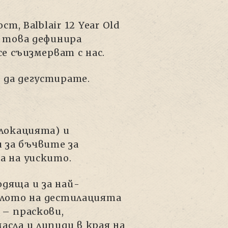
т, Balblair 12 Year Old
, това дефинира
се съизмерват с нас.
 да дегустирате.
локацията) и
 за бъчвите за
а на уискито.
одяща и за най-
алото на дестилацията
 – праскови,
сла и липиди в края на