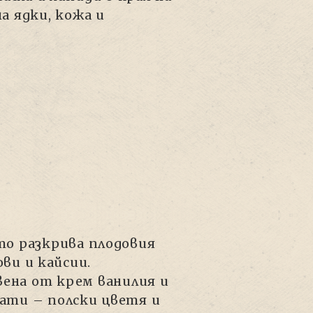
а ядки, кожа и
то разкрива плодовия
ви и кайсии.
ена от крем ванилия и
мати – полски цветя и