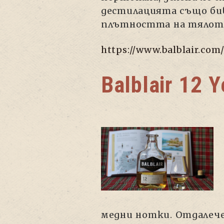
дестилацията също бива
плътността на тялот
https://www.balblair.com/
Balblair 12 Y
медни нотки. Отдалече