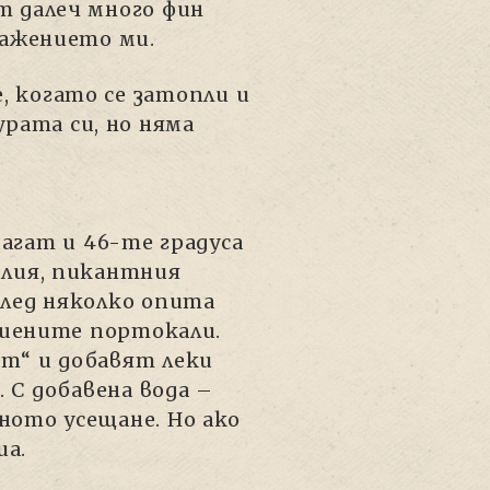
т далеч много фин
ражението ми.
, когато се затопли и
рата си, но няма
агат и 46-те градуса
илия, пикантния
След няколко опита
сушените портокали.
ят“ и добавят леки
 С добавена вода –
ното усещане. Но ако
ua.