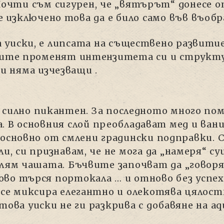
Почти съм сигурен, че „вятърът“ донесе о
 е изключено това да е било само във въоб
уиски, е липсата на съществено развитие
тите променят интензитета си и структу
 и няма изчезващи .
 силно пикантен. За последното много пом
. В основния слой преобладават мед и ван
 основно от смлени градински подправки. 
и, си признавам, че не мога да „намеря“ 
плям чашата. Бъчвите започват да „говор
во търся портокала … и отново без успех.
 се миксира елегантно и олекотява цялост
това уиски не ги разкрива с добавяне на aq