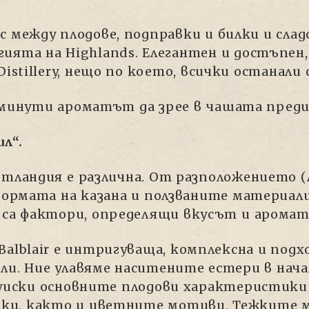
между плодове, подправки и билки и сладос
ията на Highlands. Елегантен и достъпен
istillery, нещо по което, всички останали 
 минути ароматът да зрее в чашата преди
л“.
тландия е различна. От разположението (
формата на казана и ползваните материали
 са фактори, определящи вкусът и аромат
alblair е интригуваща, комплексна и подх
и. Ние улавяме наситените естери в нач
 уиски основните плодови характеристики
лки, както и цветните мотиви. Тежките ма