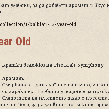
т улавяни, за да добавят аромат и вкус н
о.
collection/1-balblair-12-year-old
ear Old
Кратк
и бележки на The Malt Symphony.
Аромат.
След като е „дишало“ достатъчно, уиски
си характер. Първото усещане е за праско
Сладостта на плътното тяло е представ
те от носа, за да уловите по-леките аро