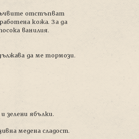
 бъчвите отстъпват
работена кожа. За да
посока ванилия.
дължава да ме тормози.
 и зелени ябълки.
ивна медена сладост.