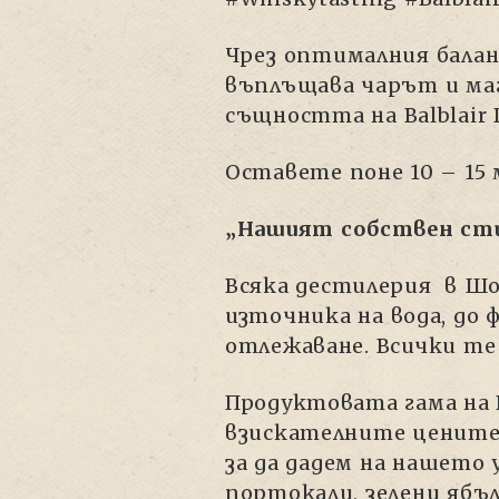
Чрез оптималния баланс 
въплъщава чарът и маг
същността на Balblair D
Оставете поне 10 – 15
„Нашият собствен сти
Всяка дестилерия в Шо
източника на вода, до 
отлежаване. Всички те
Продуктовата гама на B
взискателните ценител
за да дадем на нашето
портокали, зелени ябъ