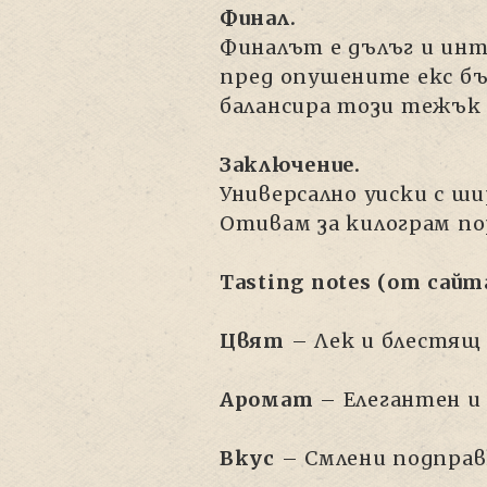
Финал.
Финалът е дълъг и ин
пред опушените екс бъ
балансира този тежък 
Заключение.
Универсално уиски с ш
Отивам за килограм по
Tasting notes (от сай
Цвят
– Лек и блестящ 
Аромат
– Елегантен и 
Вкус
– Смлени подправ