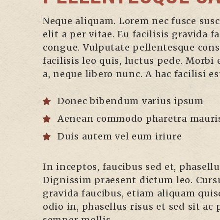
Neque aliquam. Lorem nec fusce suscip
elit a per vitae. Eu facilisis gravida
congue. Vulputate pellentesque conse
facilisis leo quis, luctus pede. Morbi
a, neque libero nunc. A hac facilisi e
Donec bibendum varius ipsum
Aenean commodo pharetra mauri
Duis autem vel eum iriure
In inceptos, faucibus sed et, phasell
Dignissim praesent dictum leo. Curs
gravida faucibus, etiam aliquam quis
odio in, phasellus risus et sed sit ac
semper mollis.