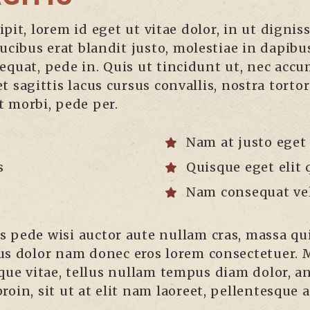
it, lorem id eget ut vitae dolor, in ut dignis
 faucibus erat blandit justo, molestiae in dapib
quat, pede in. Quis ut tincidunt ut, nec accum
 et sagittis lacus cursus convallis, nostra tor
st morbi, pede per.
Nam at justo eget
s
Quisque eget elit 
Nam consequat vel
us pede wisi auctor aute nullam cras, massa qu
us dolor nam donec eros lorem consectetuer. 
que vitae, tellus nullam tempus diam dolor, an
 proin, sit ut at elit nam laoreet, pellentesque 