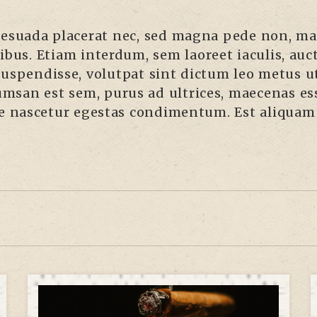
alesuada placerat nec, sed magna pede non, ma
bus. Etiam interdum, sem laoreet iaculis, auct
t suspendisse, volutpat sint dictum leo metus u
cumsan est sem, purus ad ultrices, maecenas es
ue nascetur egestas condimentum. Est aliquam 