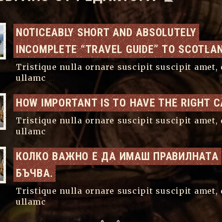
NOTICEABLY SHORT AND ABSOLUTELY 
INCOMPLETE “TRAVEL GUIDE” TO SCOTLA
Tristique nulla ornare suscipit suscipit amet, 
ullamc
...
HOW IMPORTANT IS TO HAVE THE RIGHT C
Tristique nulla ornare suscipit suscipit amet, 
ullamc
...
КОЛКО ВАЖНО Е ДА ИМАШ ПРАВИЛНАТА 
БЪЧВА.
Tristique nulla ornare suscipit suscipit amet, 
ullamc
...