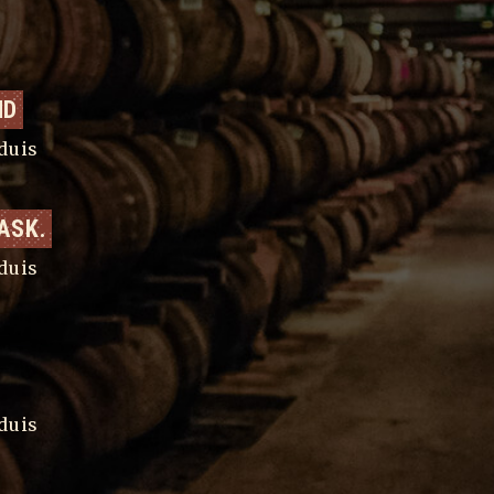
ТЕСТ ЗА ИСТИНСКИ УИСКИ 
ND
Tristique nulla ornare suscipit s
ullamc
...
duis
НОВА УИСКИ ГЕОГРАФИЯ
ASK.
Tristique nulla ornare suscipit s
ullamc
...
duis
УИСКИ – ПРОИЗВОДСТВО
Tristique nulla ornare suscipit s
ullamc
...
duis