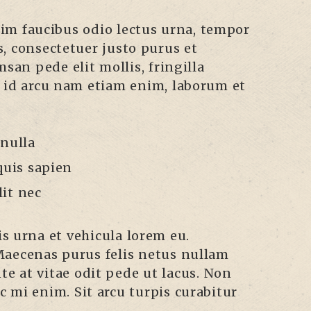
sim faucibus odio lectus urna, tempor
us, consectetuer justo purus et
san pede elit mollis, fringilla
tor id arcu nam etiam enim, laborum et
 nulla
quis sapien
it nec
is urna et vehicula lorem eu.
Maecenas purus felis netus nullam
te at vitae odit pede ut lacus. Non
ac mi enim. Sit arcu turpis curabitur